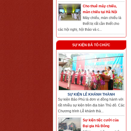
Cho thuê máy chiếu,
màn chiếu tại Hà Nội
Máy chiếu, màn chiếu là
thiết bị rất cần thiết cho
các hội nghị, hội thảo và c...
SỰ KIỆN ĐÃ TỔ CHỨC
SỰ KIỆN LỄ KHÁNH THÀNH
Sự kiện Bảo Phú là đơn vị đồng hành với
rất nhiều sự kiện trên địa bàn Thủ đô. Các
Chương trình Lễ khánh thà...
Sự kiện tiệc cưới của
Đại gia Hà Đông