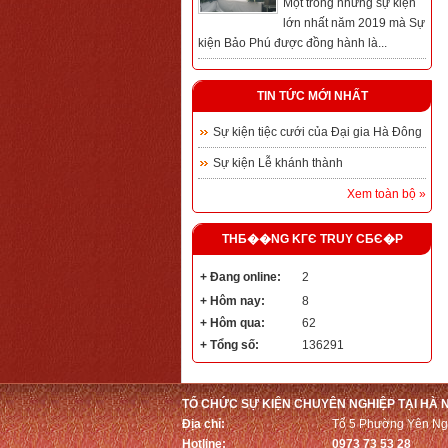
Một trong những sự kiện
lớn nhất năm 2019 mà Sự
kiện Bảo Phú được đồng hành là...
TIN TỨC MỚI NHẤT
Sự kiện tiệc cưới của Đại gia Hà Đông
Sự kiện Lễ khánh thành
Xem toàn bộ »
THБ��NG KГЄ TRUY CБЄ�P
+ Đang online:
2
+ Hôm nay:
8
+ Hôm qua:
62
+ Tổng số:
136291
TỔ CHỨC SỰ KIỆN CHUYÊN NGHIỆP TẠI HÀ N
Địa chỉ:
Tổ 5 Phường Yên Ngh
Hotline:
0973 73 53 28