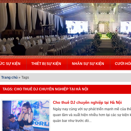
ỨC SỰ KIỆN
THIẾT BỊ SỰ KIỆN
NHÂN SỰ SỰ KIỆN
CƯỚI HỎ
Trang chủ
»
Tags
TAGS: CHO THUÊ DJ CHUYÊN NGHIỆP TẠI HÀ NỘI
Cho thuê DJ chuyên nghiệp tại Hà Nội
Ngày nay cùng với sự phát triển mạnh mẽ của thế
quan tâm và xuất hiện nhiều hơn tại các sự kiện 
quán bar như trước đó...