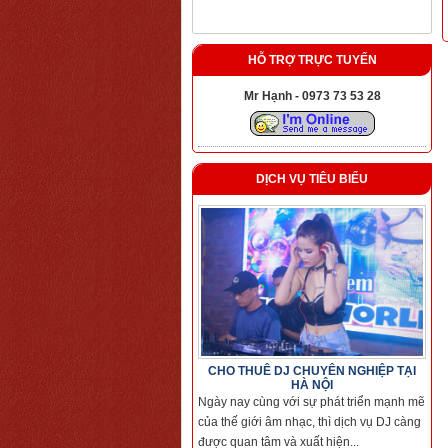
HỖ TRỢ TRỰC TUYẾN
Mr Hạnh - 0973 73 53 28
DỊCH VỤ TIÊU BIỂU
CHO THUÊ DJ CHUYÊN NGHIỆP TẠI
HÀ NỘI
Ngày nay cùng với sự phát triển mạnh mẽ
của thế giới âm nhạc, thì dịch vụ DJ càng
được quan tâm và xuất hiện...