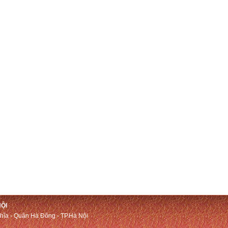
ỘI
ĩa - Quận Hà Đông - TP.Hà Nội