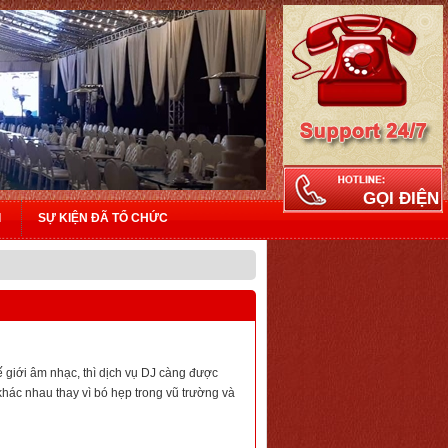
GỌI ĐIỆN
I
SỰ KIỆN ĐÃ TỔ CHỨC
 giới âm nhạc, thì dịch vụ DJ càng được
khác nhau thay vì bó hẹp trong vũ trường và