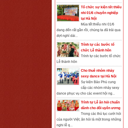
Tổ chức sự kiện tết thiếu
nhi 01/6 chuyên nghiệp
tại Hà Nội
Mùa tết thiếu nhi 01/6
đang đến rất gần rồi, chúng ta đã trải qua
đợt nghỉ dài...
Trình tự các bước tổ
chức Lễ thành hôn
Trình tự các bước tổ chức
Lễ thành hôn
Cho thuê nhóm nhảy
sexy dance tại Hà Nội
Sự kiện Bảo Phú cung
cấp các nhóm nhảy sexy
dance phục vụ cho các event hội ng...
Trình tự Lễ ăn hỏi chuẩn
dành cho đôi uyên ương
Trong các thủ tục cưới hỏi
của người Việt, ăn hỏi là một trong những
nghi lễ q...