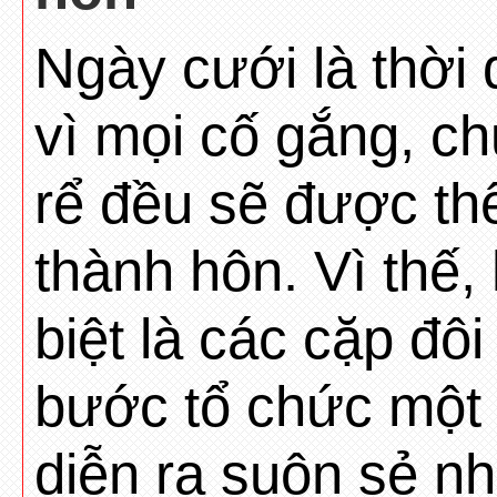
Ngày cưới là thời 
vì mọi cố gắng, c
rể đều sẽ được th
thành hôn. Vì thế,
biệt là các cặp đô
bước tổ chức một
diễn ra suôn sẻ n