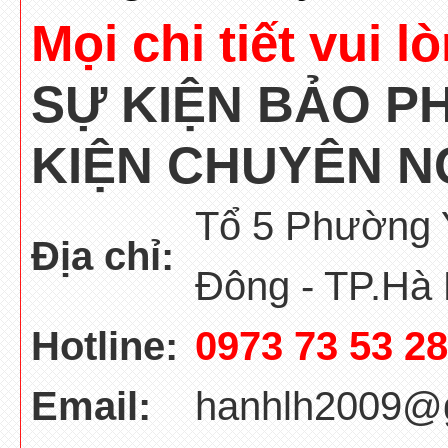
Mọi chi tiết vui l
SỰ KIỆN BẢO P
KIỆN CHUYÊN NG
Tổ 5 Phường 
Địa chỉ:
Đông - TP.Hà 
Hotline:
0973 73 53 28
Email:
hanhlh2009@