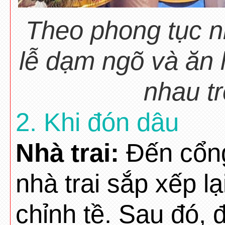
Theo phong tục nh
lễ dạm ngõ và ăn 
nhau tr
2. Khi đón dâu
Nhà trai:
Đến cổng
nhà trai sắp xếp l
chỉnh tề. Sau đó, đ