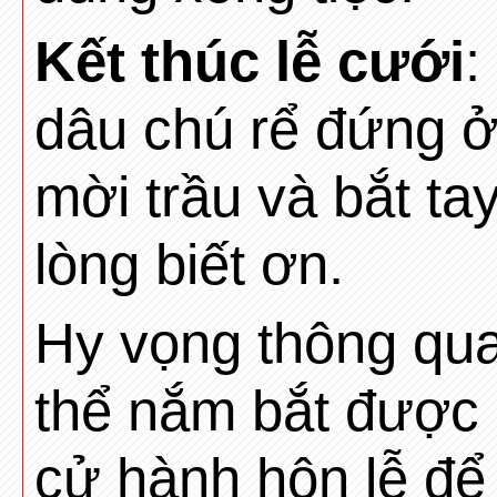
Kết thúc lễ cưới
:
dâu chú rể đứng ở
mời trầu và bắt ta
lòng biết ơn.
Hy vọng thông qua
thể nắm bắt được r
cử hành hôn lễ để