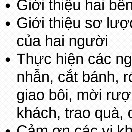
Giới thiệu hai bê
Giới thiệu sơ lượ
của hai người
Thực hiện các ng
nhẫn, cắt bánh, 
giao bôi, mời rư
khách, trao quà,
Cảm ơn các vị kh