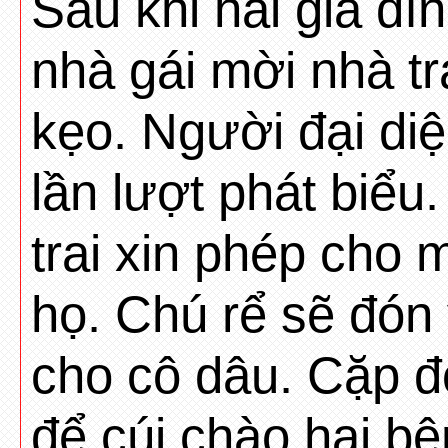
Sau khi hai gia đì
nhà gái mời nhà tr
kẹo. Người đại diệ
lần lượt phát biểu.
trai xin phép cho 
họ. Chú rể sẽ đón
cho cô dâu. Cặp đô
để cúi chào hai bê