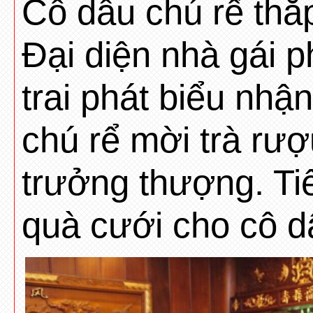
Cô dâu chú rể thắp
Đại diện nhà gái p
trai phát biểu nhậ
chú rể mời trà rư
trưởng thượng. Tiế
quà cưới cho cô dâ