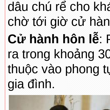
dâu chú rể cho kh
chờ tới giờ cử hàn
Cử hành hôn lễ
:
ra trong khoảng 30
thuộc vào phong t
gia đình.