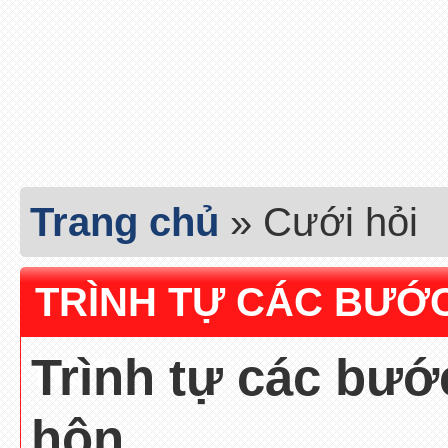
Trang chủ
»
Cưới hỏi
TRÌNH TỰ CÁC BƯỚ
Trình tự các bướ
HÔN
hôn