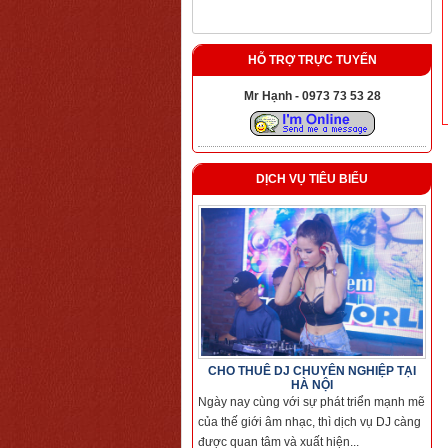
HỖ TRỢ TRỰC TUYẾN
Mr Hạnh - 0973 73 53 28
DỊCH VỤ TIÊU BIỂU
CHO THUÊ DJ CHUYÊN NGHIỆP TẠI
HÀ NỘI
Ngày nay cùng với sự phát triển mạnh mẽ
của thế giới âm nhạc, thì dịch vụ DJ càng
được quan tâm và xuất hiện...