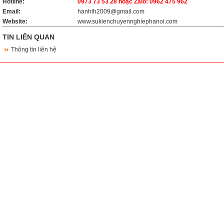
Hotline:
0973 73 53 28 hoặc Zalo: 0962 475 962
Email:
hanhlh2009@gmail.com
Website:
www.sukienchuyennghiephanoi.com
TIN LIÊN QUAN
Thông tin liên hệ