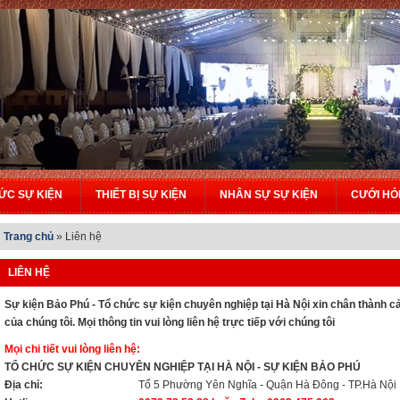
ỨC SỰ KIỆN
THIẾT BỊ SỰ KIỆN
NHÂN SỰ SỰ KIỆN
CƯỚI HỎ
Trang chủ
»
Liên hệ
LIÊN HỆ
Sự kiện Bảo Phú - Tổ chức sự kiện chuyên nghiệp tại Hà Nội xin chân thành 
của chúng tôi. Mọi thông tin vui lòng liên hệ trực tiếp với chúng tôi
Mọi chi tiết vui lòng liên hệ:
TỔ CHỨC SỰ KIỆN CHUYÊN NGHIỆP TẠI HÀ NỘI - SỰ KIỆN BẢO PHÚ
Địa chỉ:
Tổ 5 Phường Yên Nghĩa - Quận Hà Đông - TP.Hà Nội