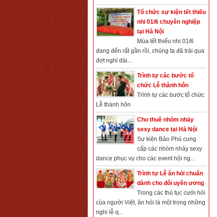
Tổ chức sự kiện tết thiếu
nhi 01/6 chuyên nghiệp
tại Hà Nội
Mùa tết thiếu nhi 01/6
đang đến rất gần rồi, chúng ta đã trải qua
đợt nghỉ dài...
Trình tự các bước tổ
chức Lễ thành hôn
Trình tự các bước tổ chức
Lễ thành hôn
Cho thuê nhóm nhảy
sexy dance tại Hà Nội
Sự kiện Bảo Phú cung
cấp các nhóm nhảy sexy
dance phục vụ cho các event hội ng...
Trình tự Lễ ăn hỏi chuẩn
dành cho đôi uyên ương
Trong các thủ tục cưới hỏi
của người Việt, ăn hỏi là một trong những
nghi lễ q...