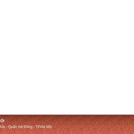
ỘI
ĩa - Quận Hà Đông - TP.Hà Nội