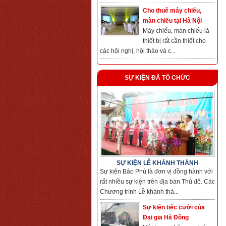
Cho thuê máy chiếu,
màn chiếu tại Hà Nội
Máy chiếu, màn chiếu là
thiết bị rất cần thiết cho
các hội nghị, hội thảo và c...
SỰ KIỆN ĐÃ TỔ CHỨC
SỰ KIỆN LỄ KHÁNH THÀNH
Sự kiện Bảo Phú là đơn vị đồng hành với
rất nhiều sự kiện trên địa bàn Thủ đô. Các
Chương trình Lễ khánh thà...
Sự kiện tiệc cưới của
Đại gia Hà Đông