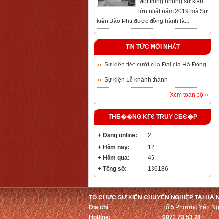
Một trong những sự kiện
lớn nhất năm 2019 mà Sự
kiện Bảo Phú được đồng hành là...
TIN TỨC MỚI NHẤT
Sự kiện tiệc cưới của Đại gia Hà Đông
Sự kiện Lễ khánh thành
Xem toàn bộ »
THБ��NG KГЄ TRUY CБЄ�P
+ Đang online:
2
+ Hôm nay:
12
+ Hôm qua:
45
+ Tổng số:
136186
TỔ CHỨC SỰ KIỆN CHUYÊN NGHIỆP TẠI HÀ N
Địa chỉ:
Tổ 5 Phường Yên Ngh
Hotline:
0973 73 53 28