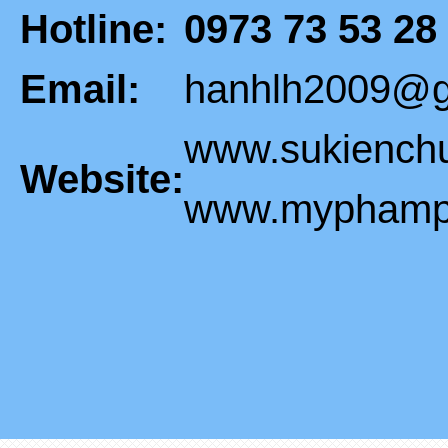
Hotline:
0973 73 53 28
Email:
hanhlh2009@g
www.sukiench
Website:
www.myphampi