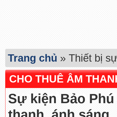
Trang chủ
»
Thiết bị s
CHO THUÊ ÂM THANH
Sự kiện Bảo Phú
KHẤU, MÀN HÌNH LED
thanh, ánh sáng,