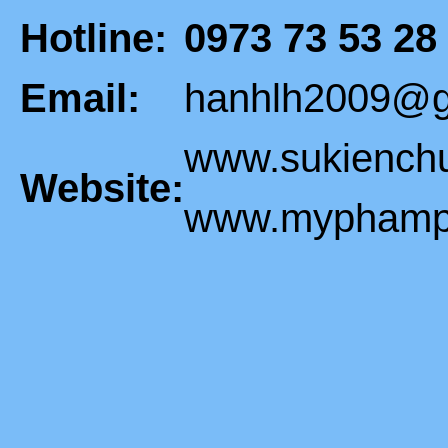
Hotline:
0973 73 53 28
Email:
hanhlh2009@g
www.sukiench
Website:
www.myphampi